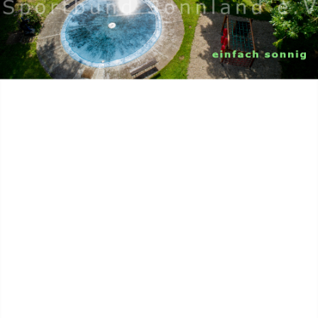
Home
Aktuell
Sport
Jugend
Camping
Gelände
Organisation
Wir über uns