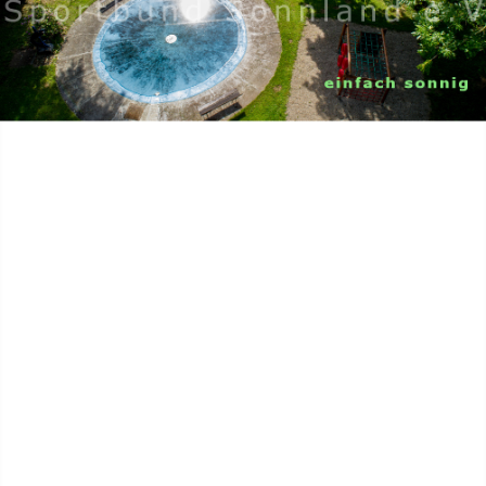
Home
Aktuell
Sport
Jugend
Camping
Gelände
Organisation
Wir über uns