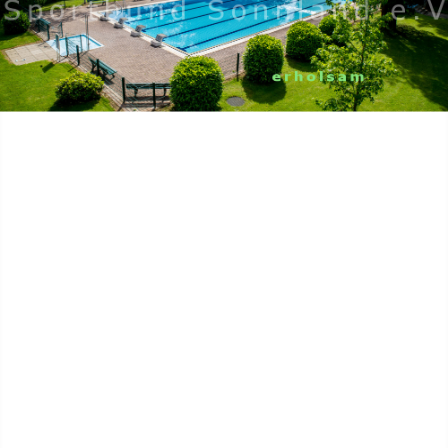
Home
Aktuell
Sport
Jugend
Camping
Gelände
Organisation
Wir über uns